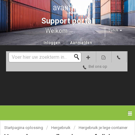
Support portal
Welkom
Dutch
Inloggen
Aanmelden
Bel ons op
Startpagina oplossing
Hergebruik
Hergebruik je lege container