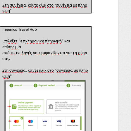
Στη
συνέχει
α,
κάντε
κλικ
στο
"
συνέχει
α
με
π
ληρ
ωμή
"
Ingenico Travel Hub
Επ
ιλέξτε
"
ε
π
κ
λη
ρονική
π
λη
ρωμή
" και
επ
ίσης
μί
α
από
τις
επ
ιλογές
π
ου
εμφ
α
νίζοντ
αι
γι
α
τη
χώρ
α
σας.
Στη
συνέχει
α,
κάντε
κλικ
στο
"
συνέχει
α
με
π
ληρ
ωμή
"