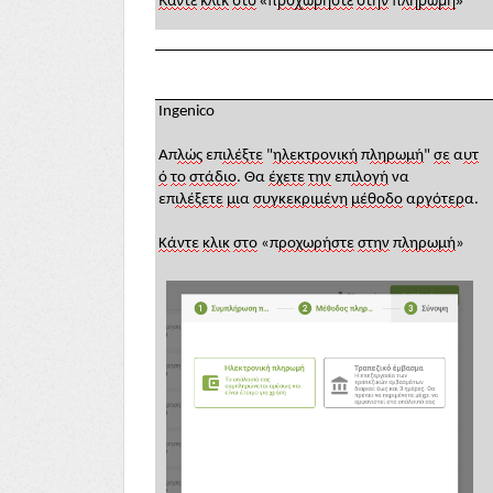
Κάντε
κλικ
στο
«π
ροχωρήστε
στην
π
ληρωμή
»
Ingenico
Απ
λώς
επ
ιλέξτε
"
ηλεκτρονική
π
ληρωμή
"
σε
α
υτ
ό
το
στάδιο
. Θα
έχετε
την
επ
ιλογή
να
επ
ιλέξετε
μι
α
συγκεκριμένη
μέθοδο
α
ργότερ
α.
Κάντε
κλικ
στο
«π
ροχωρήστε
στην
π
ληρωμή
»