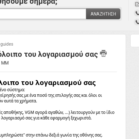
θήσουμε σήμερα;
ΑΝΑΖΉΤΗΣΗ
 guides
όλοιπο του λογαριασμού σας
33 ΜΜ
λοιπο του λογαριασμού σας
ένο σύστημα:
ίρησής σας με ένα ποσό της επιλογής σας και όλοι οι
ν αυτά τα χρήματα.
ές αποθήκη
ς
, VGM αγορά αγαθών, ...) λειτουργούν με τ
ο ίδιο
το λογαριασμό σας για κάθε εφαρμογή ξεχωριστά.
συμπληρώστε" στην επάνω δεξιά γωνία της οθόνης σας.