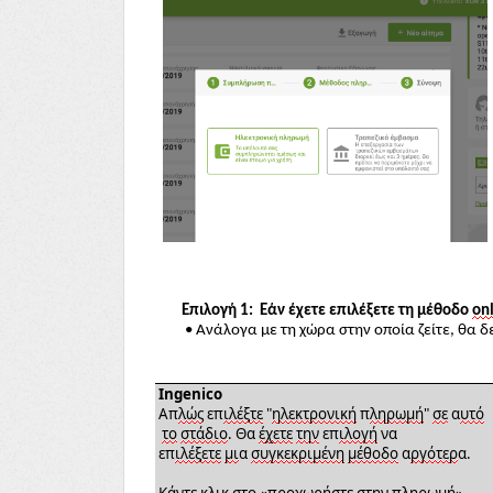
Επιλογή 1: Εάν έχετε επιλέξετε τη μέθοδο
on
• Ανάλογα με τη χώρα στην οποία ζείτε, θα δ
Ingenico
Απ
λώς
επ
ιλέξτε
"
ηλεκτρονική
π
ληρωμή
"
σε
α
υτό
το
στάδιο
. Θα
έχετε
την
επ
ιλογή
να
επ
ιλέξετε
μι
α
συγκεκριμένη
μέθοδο
α
ργότερ
α.