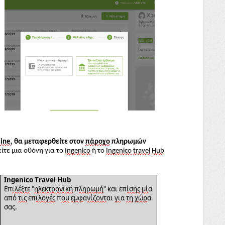
line
, θα μεταφερθείτε στον
πάροχο
πληρωμών
είτε μια οθόνη για το
Ingenico
ή το
Ingenico
travel
Hub
Ingenico Travel Hub
Επ
ιλέξτε
"
ηλεκτρονική
π
λη
ρωμή
" και επ
ίσης
μί
α
από
τις
επ
ιλογές
π
ου
εμφ
α
νίζοντ
αι
γι
α
τη
χώρ
α
σας.