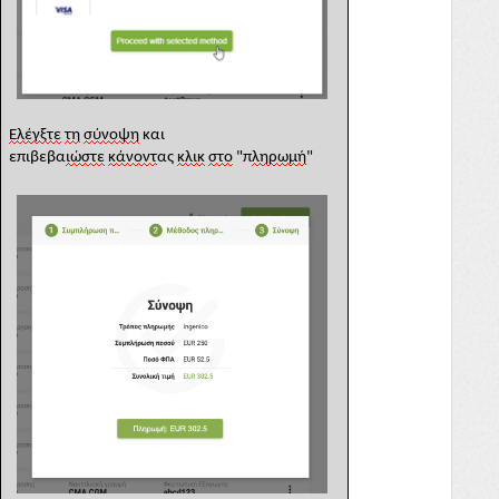
Ελέγξτε
τη
σύνοψη
και
επιβεβα
ιώστε
κάνοντ
ας
κλικ
στο
"
π
ληρωμή
"