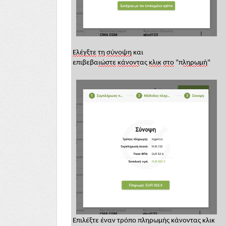
Ελέγξτε
τη
σύνοψη
και
επιβεβα
ιώστε
κάνοντ
ας
κλικ
στο
"π
ληρωμή
"
Επιλέξτε έναν τρόπο πληρωμής κάνοντας κλικ