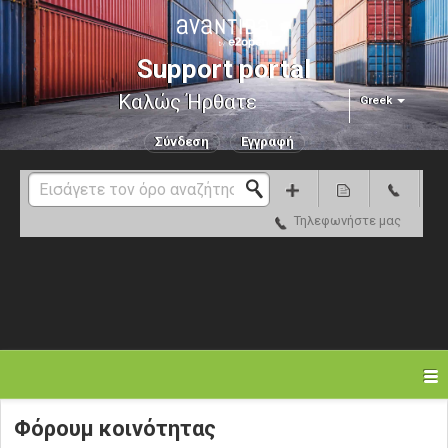
Support portal
Καλώς Ήρθατε
Greek
Σύνδεση
Εγγραφή
Τηλεφωνήστε μας
Φόρουμ κοινότητας