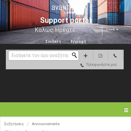
Support portal
Καλώς Ήρθατε
Greek
Σύνδεση
Εγγραφή
Τηλεφωνήστε μας
Συζητήσεις
Announcements