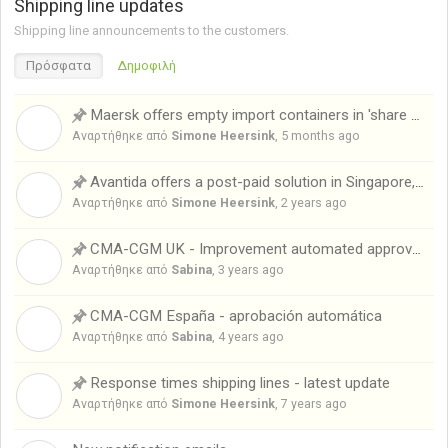
Shipping line updates
Shipping line announcements to the customers.
Πρόσφατα
Δημοφιλή
Maersk offers empty import containers in 'share reuse' (Only available in the USA)
S
Αναρτήθηκε από
Simone Heersink
,
5 months ago
Avantida offers a post-paid solution in Singapore, Malaysia and New-Zealand!
S
Αναρτήθηκε από
Simone Heersink
,
2 years ago
CMA-CGM UK - Improvement automated approval & approval time
S
Αναρτήθηκε από
Sabina
,
3 years ago
CMA-CGM España - aprobación automática
S
Αναρτήθηκε από
Sabina
,
4 years ago
Response times shipping lines - latest update
S
Αναρτήθηκε από
Simone Heersink
,
7 years ago