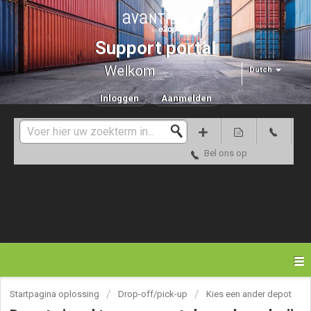
Support portal
Welkom
Dutch
Inloggen
Aanmelden
Bel ons op
Startpagina oplossing
Drop-off/pick-up
Kies een ander depot