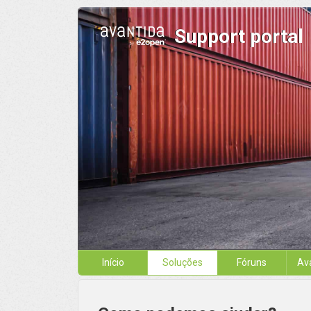
Support portal
Início
Soluções
Fóruns
Av