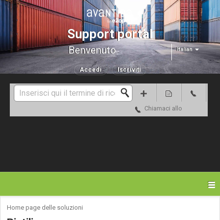
Support portal
Benvenuto
Italian
Accedi
Iscriviti
Chiamaci allo
Home page delle soluzioni