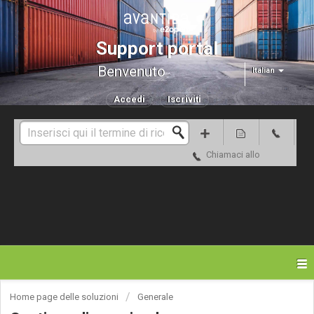
Support portal
Benvenuto
Italian
Accedi
Iscriviti
Chiamaci allo
Home page delle soluzioni
Generale