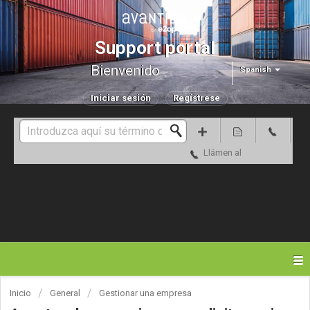
Support portal
Bienvenido
Spanish
Iniciar sesión
Regístrese
Llámen al
Inicio
General
Gestionar una empresa