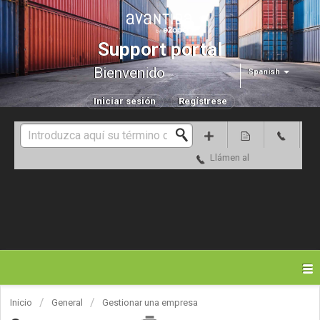
Support portal
Bienvenido
Spanish
Iniciar sesión
Regístrese
Llámen al
Inicio
General
Gestionar una empresa