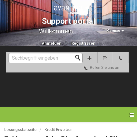
Support portal
Willkommen
German
Anmelden
Registrieren
Rufen Sie uns an
Lösungsstartseite
Kredit Erwerben