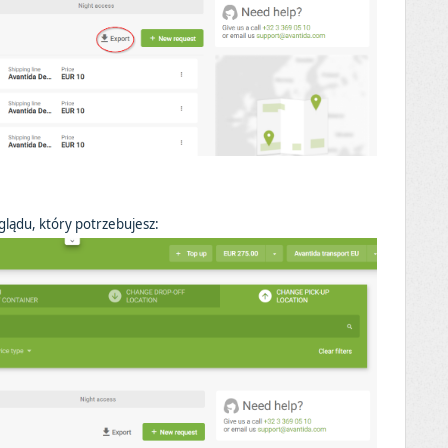
eglądu, któr
y potrzebujesz
: