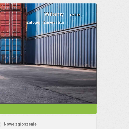
Witamy
Polish
Zaloguj
Zarejestruj
Nowe zgłoszenie