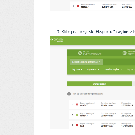
3. Kliknij na przycisk „Eksportuj” i wybier