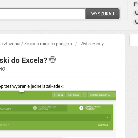
?
WYSZUKAJ
a złożenia / Zmiana miejsca podjęcia
Wybrać inny
ski do Excela?
ANO
oprzez wybr
anie jednej z zakładek: