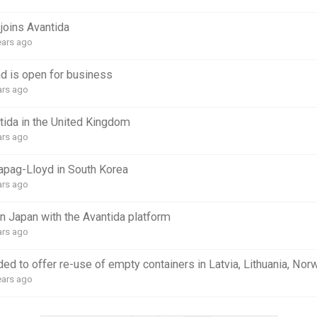
joins Avantida
ears ago
 is open for business
ars ago
tida in the United Kingdom
ars ago
pag-Lloyd in South Korea
ars ago
n Japan with the Avantida platform
ars ago
ed to offer re-use of empty containers in Latvia, Lithuania, Nor
ears ago