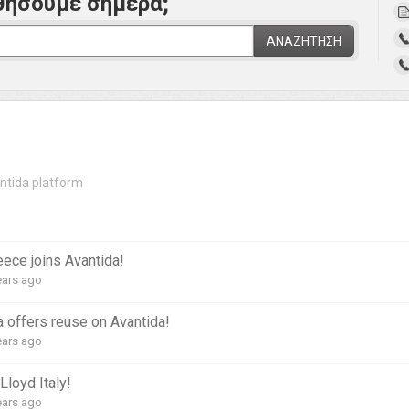
θήσουμε σήμερα;
ΑΝΑΖΉΤΗΣΗ
ntida platform
ce joins Avantida!
ears ago
offers reuse on Avantida!
ears ago
loyd Italy!
ears ago