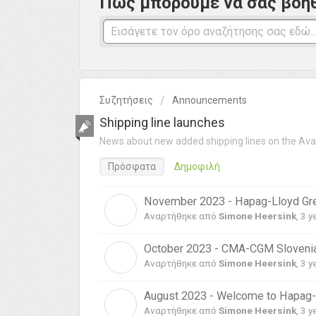
Πώς μπορούμε να σας βοη
Συζητήσεις
Announcements
Shipping line launches
News about new added shipping lines on the Ava
Πρόσφατα
Δημοφιλή
November 2023 - Hapag-Lloyd Gree
S
Αναρτήθηκε από
Simone Heersink
,
3 y
October 2023 - CMA-CGM Slovenia 
S
Αναρτήθηκε από
Simone Heersink
,
3 y
August 2023 - Welcome to Hapag-L
S
Αναρτήθηκε από
Simone Heersink
,
3 y