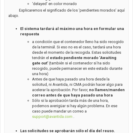
‘delayed’ en color morado
Explicaremos el significado de los ‘pendientes morados’ aquí
abajo.
El sistema tardará al máximo una hora en formular una
respuesta
a condición que el contenedor lleno ha sido recogido
de la terminál. Si eso no es el caso, tardará una hora
desde el momento de la recogida. Estas solicitudes
tendrán el
estado
pendiente morado ‘Awaiting
gate out’
(también si el contenedor sí ha sido
recogido, puede permanecer en este estado durante
una hora)
Antes de que haya pasado una hora desde la
solicitud, ni Avantida, ni CMA podrán hacer algo para
acelerar la aprobación. Por favor,
no llamen/manden
correo antes de que haya pasado una hora
Sólo si la aprobación tarda más de una hora,
podemos averigüar si hay algún problema. En ese
caso puede mandar un correo a
support@avantida.com
.
Las solicitudes se aprobarán sólo el día del reuso.