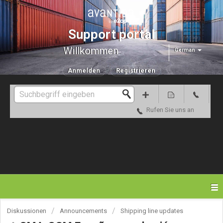
Support portal
Willkommen
German
Anmelden
Registrieren
Rufen Sie uns an
Diskussionen
Announcements
Shipping line updates