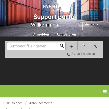
Support portal
Willkommen
German
Anmelden
Registrieren
Rufen Sie uns an
Diskussionen
Announcements