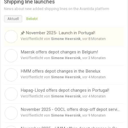
Shipping line launches
News about new added shipping lines on the Avantida platform
Aktuell
Beliebt
November 2025- Launch in Portugal!
S
Veröffentlicht von
Simone Heersink
,
vor 8 Monaten
Maersk offers depot changes in Belgium!
S
Veröffentlicht von
Simone Heersink
,
vor 3 Monaten
HMM offers depot changes in the Benelux
S
Veröffentlicht von
Simone Heersink
,
vor 4 Monaten
Hapag-Lloyd offers depot changes in Portugal!
S
Veröffentlicht von
Simone Heersink
,
vor 4 Monaten
November 2025 - OOCL offers drop-off depot services in Italy
S
Veröffentlicht von
Simone Heersink
,
vor 9 Monaten