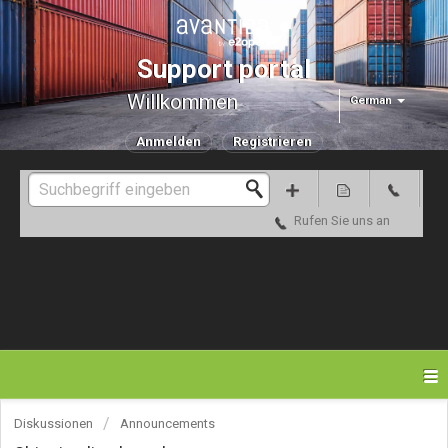
Support portal
Willkommen
German
Anmelden
Registrieren
Rufen Sie uns an
Diskussionen
Announcements