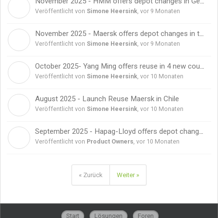
November 2025 - HMM offers depot changes in Germany
S
Veröffentlicht von
Simone Heersink
,
vor 9 Monaten
November 2025 - Maersk offers depot changes in the Netherlands
S
Veröffentlicht von
Simone Heersink
,
vor 9 Monaten
October 2025- Yang Ming offers reuse in 4 new countries!
S
Veröffentlicht von
Simone Heersink
,
vor 10 Monaten
August 2025 - Launch Reuse Maersk in Chile
S
Veröffentlicht von
Simone Heersink
,
vor 10 Monaten
September 2025 - Hapag-Lloyd offers depot changes via Avantida in Italy
P
Veröffentlicht von
Product Owners
,
vor 10 Monaten
« Zurück
Weiter »
Start
Lösungen
Foren